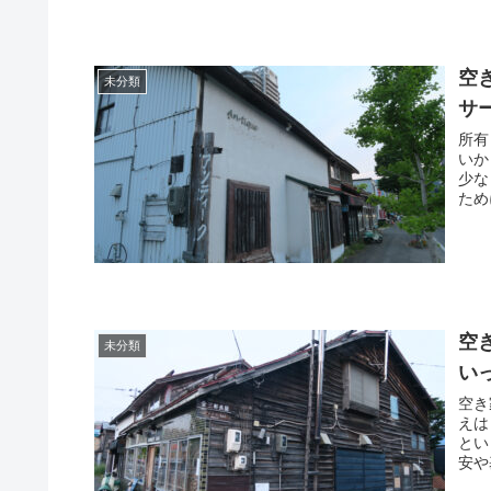
空
未分類
サ
所有
いか
少な
ため
空
未分類
い
空き
えは
とい