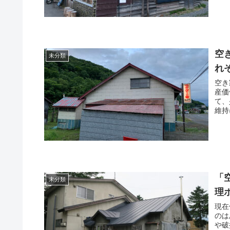
空
未分類
れ
空き
産価
て、
「
未分類
理
現在
のは
や破