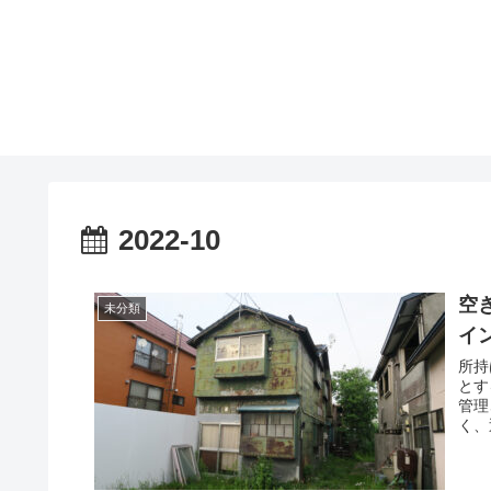
2022-10
空
未分類
イ
所持
とす
管理
く、