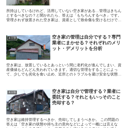
所持はしているけれど、活用していない空き家がある…管理はきちん
とするべきなの？と聞かれたら、答えは「もちろんするべき」です。
管理されず放置された空き家は、資産として致命傷を受けるだけでな
く、近隣住人にとっても危険のかたまりでしかあ...
空き家の管理は自分でする？専門
未分類
業者にまかせる？それぞれのメリ
ット・デメリットを分析
空き家は、放置しているとあっという間に老朽化が進んでしまい、資
産価値もどんどん失われていきます。適切な管理をすることによっ
て、少しでも劣化を食い止め、近所とのトラブルを避け安全な状態の
維持に努める必要があります。 管理の方法にはふた...
空き家は自分で管理する？業者に
未分類
委託する？それともいっそのこと
売却する？
空き家は維持管理するべきか、売却してしまうべきか。 この問題の
答えは「空き家の状態や持ち主の意向などによって一概には言えな