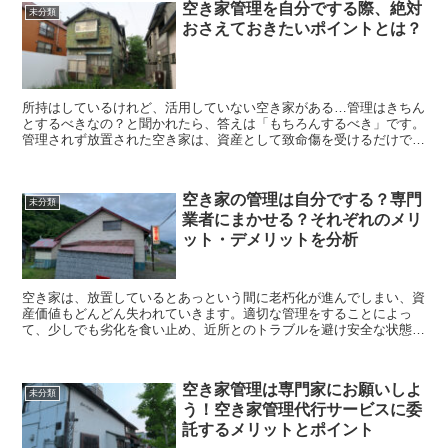
空き家管理を自分でする際、絶対
未分類
おさえておきたいポイントとは？
所持はしているけれど、活用していない空き家がある…管理はきちん
とするべきなの？と聞かれたら、答えは「もちろんするべき」です。
管理されず放置された空き家は、資産として致命傷を受けるだけでな
く、近隣住人にとっても危険のかたまりでしかあ...
空き家の管理は自分でする？専門
未分類
業者にまかせる？それぞれのメリ
ット・デメリットを分析
空き家は、放置しているとあっという間に老朽化が進んでしまい、資
産価値もどんどん失われていきます。適切な管理をすることによっ
て、少しでも劣化を食い止め、近所とのトラブルを避け安全な状態の
維持に努める必要があります。 管理の方法にはふた...
空き家管理は専門家にお願いしよ
未分類
う！空き家管理代行サービスに委
託するメリットとポイント